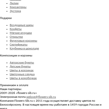
Лилии
Хризантемы
Эустома
Подарки
Воздушные шары
Конфеты
Мягкие игрушки
Открытки
Фруктовые корзины
Сертификаты
Клубника в шоколаде
Композиции и корзины
Авторские букеты
Детские букеты
Цветы в корзинах
Цветочные сердца
Цветы в коробочках
Принимаем к оплате
Наши партнеры:
2009–2026 «
flowers-sib.ru
»
Электронная почта
welove@flowers-sib.ru
Компания Flowers-Sib.ru с 2011 года осуществляет доставку цветов по
Белоозёрскому. В настоящее время мы работаем в 1459 городах России и
мира.