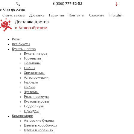
8 (800) 777-53-82
с 6:00 до 23:00
Обратный звонок
Статус заказа
Доставка
Гарантии
Контакты
Салонам
In English
Доставка цветов
в Белоозёрском
Розы
Все букеты
Букеты цветов
Букеты из роз
Гортензии
Тюльпаны
Пионы
Хризантемы
Альстромерии
Герберы
Лилии
Эустомы
Розы премиум
Кустовые розы
Подсолнухи
Орхидеи
Композиции
Авторские букеты
Цветы в коробочках
Цветы в корзинах