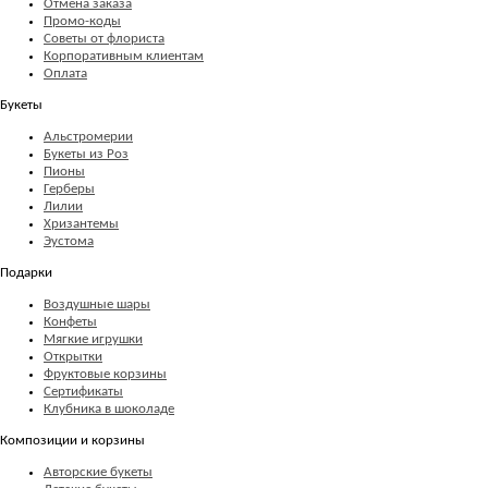
Отмена заказа
Промо-коды
Советы от флориста
Корпоративным клиентам
Оплата
Букеты
Альстромерии
Букеты из Роз
Пионы
Герберы
Лилии
Хризантемы
Эустома
Подарки
Воздушные шары
Конфеты
Мягкие игрушки
Открытки
Фруктовые корзины
Сертификаты
Клубника в шоколаде
Композиции и корзины
Авторские букеты