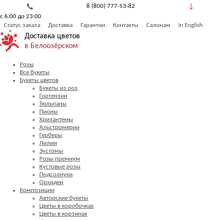
8 (800) 777-53-82
с 6:00 до 23:00
Обратный звонок
Статус заказа
Доставка
Гарантии
Контакты
Салонам
In English
Доставка цветов
в Белоозёрском
Розы
Все букеты
Букеты цветов
Букеты из роз
Гортензии
Тюльпаны
Пионы
Хризантемы
Альстромерии
Герберы
Лилии
Эустомы
Розы премиум
Кустовые розы
Подсолнухи
Орхидеи
Композиции
Авторские букеты
Цветы в коробочках
Цветы в корзинах