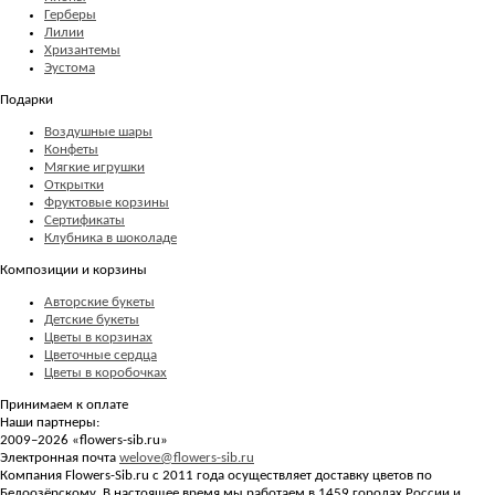
Герберы
Лилии
Хризантемы
Эустома
Подарки
Воздушные шары
Конфеты
Мягкие игрушки
Открытки
Фруктовые корзины
Сертификаты
Клубника в шоколаде
Композиции и корзины
Авторские букеты
Детские букеты
Цветы в корзинах
Цветочные сердца
Цветы в коробочках
Принимаем к оплате
Наши партнеры:
2009–2026 «
flowers-sib.ru
»
Электронная почта
welove@flowers-sib.ru
Компания Flowers-Sib.ru с 2011 года осуществляет доставку цветов по
Белоозёрскому. В настоящее время мы работаем в 1459 городах России и