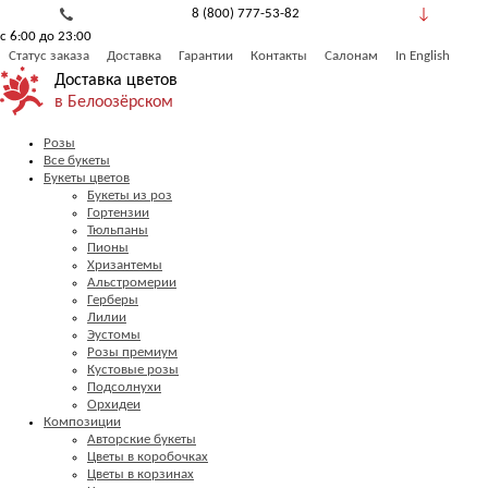
8 (800) 777-53-82
с 6:00 до 23:00
Обратный звонок
Статус заказа
Доставка
Гарантии
Контакты
Салонам
In English
Доставка цветов
в Белоозёрском
Розы
Все букеты
Букеты цветов
Букеты из роз
Гортензии
Тюльпаны
Пионы
Хризантемы
Альстромерии
Герберы
Лилии
Эустомы
Розы премиум
Кустовые розы
Подсолнухи
Орхидеи
Композиции
Авторские букеты
Цветы в коробочках
Цветы в корзинах