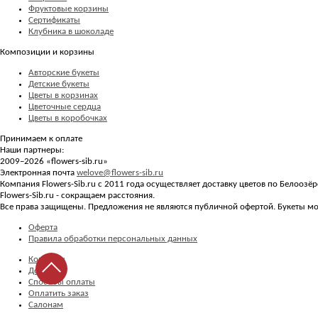
Фруктовые корзины
Сертификаты
Клубника в шоколаде
Композиции и корзины
Авторские букеты
Детские букеты
Цветы в корзинах
Цветочные сердца
Цветы в коробочках
Принимаем к оплате
Наши партнеры:
2009–2026 «
flowers-sib.ru
»
Электронная почта
welove@flowers-sib.ru
Компания Flowers-Sib.ru с 2011 года осуществляет доставку цветов по Белоозё
Flowers-Sib.ru - сокращаем расстояния.
Все права защищены. Предложения не являются публичной офертой. Букеты мог
Оферта
Правила обработки персональных данных
Контакты
Доставка
Способы оплаты
Оплатить заказ
Салонам