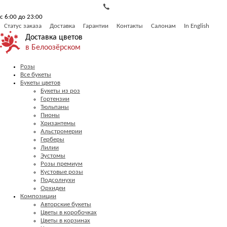
с 6:00 до 23:00
Статус заказа
Доставка
Гарантии
Контакты
Салонам
In English
Доставка цветов
в Белоозёрском
Розы
Все букеты
Букеты цветов
Букеты из роз
Гортензии
Тюльпаны
Пионы
Хризантемы
Альстромерии
Герберы
Лилии
Эустомы
Розы премиум
Кустовые розы
Подсолнухи
Орхидеи
Композиции
Авторские букеты
Цветы в коробочках
Цветы в корзинах