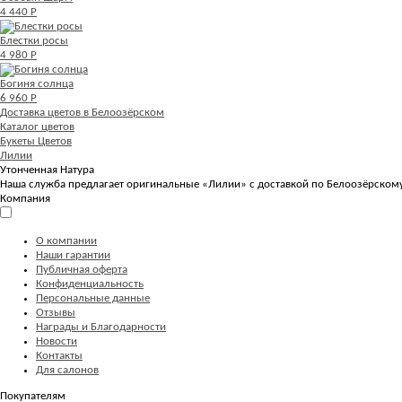
4 440 Р
Блестки росы
4 980 Р
Богиня солнца
6 960 Р
Доставка цветов в Белоозёрском
Каталог цветов
Букеты Цветов
Лилии
Утонченная Натура
Наша служба предлагает оригинальные «Лилии» с доставкой по Белоозёрскому.
Компания
О компании
Наши гарантии
Публичная оферта
Конфиденциальность
Персональные данные
Отзывы
Награды и Благодарности
Новости
Контакты
Для салонов
Покупателям