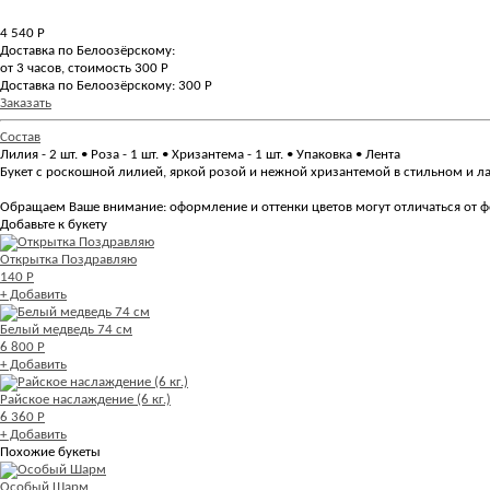
4 540
Р
Доставка по Белоозёрскому:
от 3 часов, стоимость 300 Р
Доставка по Белоозёрскому: 300 Р
Заказать
Состав
Лилия - 2 шт. • Роза - 1 шт. • Хризантема - 1 шт. • Упаковка • Лента
Букет с роскошной лилией, яркой розой и нежной хризантемой в стильном и 
Обращаем Ваше внимание: оформление и оттенки цветов могут отличаться от фо
Добавьте к букету
Открытка Поздравляю
140 Р
+ Добавить
Белый медведь 74 см
6 800 Р
+ Добавить
Райское наслаждение (6 кг.)
6 360 Р
+ Добавить
Похожие букеты
Особый Шарм