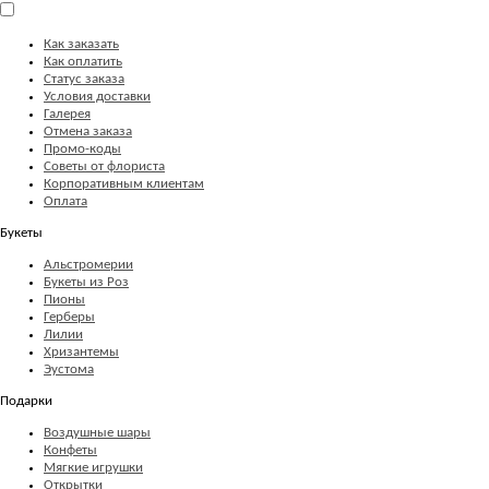
Как заказать
Как оплатить
Статус заказа
Условия доставки
Галерея
Отмена заказа
Промо-коды
Советы от флориста
Корпоративным клиентам
Оплата
Букеты
Альстромерии
Букеты из Роз
Пионы
Герберы
Лилии
Хризантемы
Эустома
Подарки
Воздушные шары
Конфеты
Мягкие игрушки
Открытки