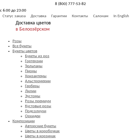
8 (800) 777-53-82
с 6:00 до 23:00
Обратный звонок
Статус заказа
Доставка
Гарантии
Контакты
Салонам
In English
Доставка цветов
в Белоозёрском
Розы
Все букеты
Букеты цветов
Букеты из роз
Гортензии
Тюльпаны
Пионы
Хризантемы
Альстромерии
Герберы
Лилии
Эустомы
Розы премиум
Кустовые розы
Подсолнухи
Орхидеи
Композиции
Авторские букеты
Цветы в коробочках
Цветы в корзинах