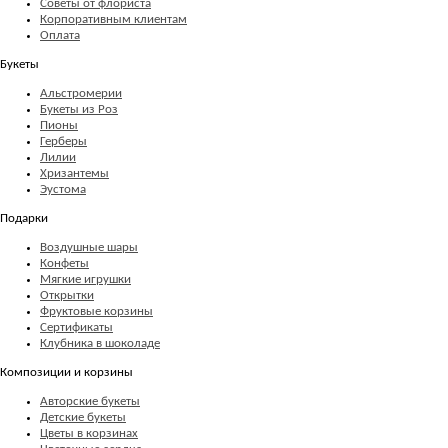
Советы от флориста
Корпоративным клиентам
Оплата
Букеты
Альстромерии
Букеты из Роз
Пионы
Герберы
Лилии
Хризантемы
Эустома
Подарки
Воздушные шары
Конфеты
Мягкие игрушки
Открытки
Фруктовые корзины
Сертификаты
Клубника в шоколаде
Композиции и корзины
Авторские букеты
Детские букеты
Цветы в корзинах