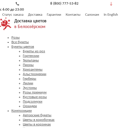
8 (800) 777-53-82
с 6:00 до 23:00
Обратный звонок
Статус заказа
Доставка
Гарантии
Контакты
Салонам
In English
Доставка цветов
в Белоозёрском
Розы
Все букеты
Букеты цветов
Букеты из роз
Гортензии
Тюльпаны
Пионы
Хризантемы
Альстромерии
Герберы
Лилии
Эустомы
Розы премиум
Кустовые розы
Подсолнухи
Орхидеи
Композиции
Авторские букеты
Цветы в коробочках
Цветы в корзинах