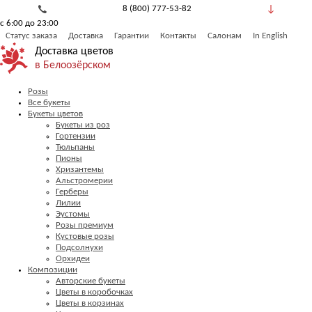
8 (800) 777-53-82
с 6:00 до 23:00
Обратный звонок
Статус заказа
Доставка
Гарантии
Контакты
Салонам
In English
Доставка цветов
в Белоозёрском
Розы
Все букеты
Букеты цветов
Букеты из роз
Гортензии
Тюльпаны
Пионы
Хризантемы
Альстромерии
Герберы
Лилии
Эустомы
Розы премиум
Кустовые розы
Подсолнухи
Орхидеи
Композиции
Авторские букеты
Цветы в коробочках
Цветы в корзинах