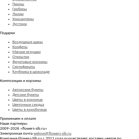
Пионы
Герберы
Лилии
Хризантемы
Эустома
Подарки
Воздушные шары
Конфеты
Мягкие игрушки
Открытки
Фруктовые корзины
Сертификаты
Клубника в шоколаде
Композиции и корзины
Авторские букеты
Детские букеты
Цветы в корзинах
Цветочные сердца
Цветы в коробочках
Принимаем к оплате
Наши партнеры:
2009–2026 «
flowers-sib.ru
»
Электронная почта
welove@flowers-sib.ru
Компания Flowers-Sib.ru с 2011 года осуществляет доставку цветов по