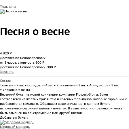
Тюльпаны
Песня о весне
4 820
Р
Доставка по Белоозёрскому:
от 3 часов, стоимость 300 Р
Доставка по Белоозёрскому: 300 Р
Заказать
Состав
Тюльпан - 7 шт. • Солидаго - 4 шт. • Хризантема - 2 шт. • Аспидистра - 1 шт.
• Упаковка • Лента
Весенний букет из новой коллекции компании Flowers-Sib.ru. Букет
составляется из желтых хризантем и красных тюльпанов, которые гармонично
разбавляются солидаго. Обращаем ваше внимание: в данном букете
используется сезонный цветок - тюльпан. В зависимости от сезона он может
быть заменен на альстромерию или другой цветок.
Добавьте к букету
Медовый медведь