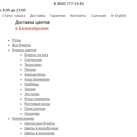
8 (800) 777-53-82
с 6:00 до 23:00
Обратный звонок
Статус заказа
Доставка
Гарантии
Контакты
Салонам
In English
Доставка цветов
в Белоозёрском
Розы
Все букеты
Букеты цветов
Букеты из роз
Гортензии
Тюльпаны
Пионы
Хризантемы
Альстромерии
Герберы
Лилии
Эустомы
Розы премиум
Кустовые розы
Подсолнухи
Орхидеи
Композиции
Авторские букеты
Цветы в коробочках
Цветы в корзинах