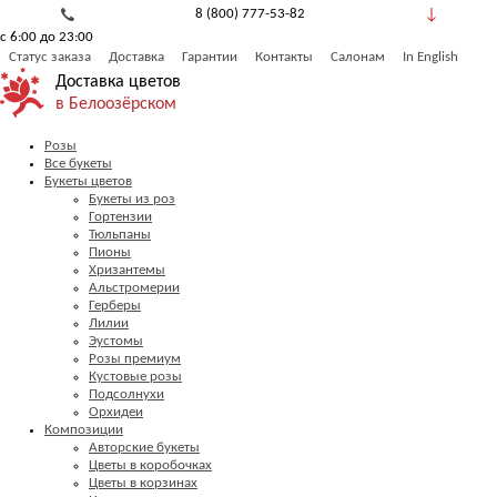
8 (800) 777-53-82
с 6:00 до 23:00
Обратный звонок
Статус заказа
Доставка
Гарантии
Контакты
Салонам
In English
Доставка цветов
в Белоозёрском
Розы
Все букеты
Букеты цветов
Букеты из роз
Гортензии
Тюльпаны
Пионы
Хризантемы
Альстромерии
Герберы
Лилии
Эустомы
Розы премиум
Кустовые розы
Подсолнухи
Орхидеи
Композиции
Авторские букеты
Цветы в коробочках
Цветы в корзинах