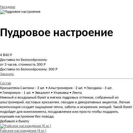
Гвоздики
Пудровое настроение
4 840
Р
Доставка по Белоозёрскому:
от 3 часов, стоимость 300 Р
Доставка по Белоозёрскому: 300 Р
Заказать
Состав
Хризантема Сантини - 3 шт. • Альстромерия - 2 шт. • Гвоздика - 3 шт.
• Гиперикум - 1 шт. • Эвкалипт • Упаковка • Лента
Нежный и воздушный букет в мягких пудровых оттенках, собранный из
альстромерий, кустовых хризантем, гвоздик и декоративных акцентов. Легкая
композиция создает ощущение тепла, заботы и искренних эмоций. Такой букет
подойдет для комплимента, поздравления или просто чтобы подарить
хорошее настроение без повода.
Добавьте к букету
Райское наслаждение (6 кг.)