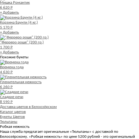
Мишка Романтик
6 620 Р
+ Добавить
Корзина Баунти (4 кг.)
5 170 Р
+ Добавить
"Ферреро роше" (200 гр.)
1 700 Р
+ Добавить
Похожие букеты
Времена года
4 630 Р
Пленительная нежность
6 260 Р
Сладкие речи
8 590 Р
Доставка цветов в Белоозёрском
Каталог цветов
Букеты Цветов
Тюльпаны
Робкая нежность
Наша служба предлагает оригинальные «Тюльпаны» с доставкой по
Белоозёрскому. «Робкая нежность» по цене 5200 рублей - это оригинальный