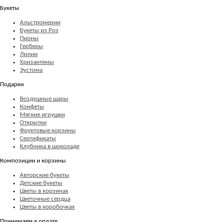
Букеты
Альстромерии
Букеты из Роз
Пионы
Герберы
Лилии
Хризантемы
Эустома
Подарки
Воздушные шары
Конфеты
Мягкие игрушки
Открытки
Фруктовые корзины
Сертификаты
Клубника в шоколаде
Композиции и корзины
Авторские букеты
Детские букеты
Цветы в корзинах
Цветочные сердца
Цветы в коробочках
Принимаем к оплате