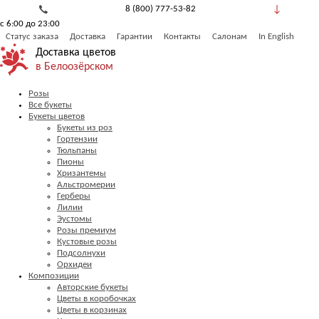
8 (800) 777-53-82
с 6:00 до 23:00
Обратный звонок
Статус заказа
Доставка
Гарантии
Контакты
Салонам
In English
Доставка цветов
в Белоозёрском
Розы
Все букеты
Букеты цветов
Букеты из роз
Гортензии
Тюльпаны
Пионы
Хризантемы
Альстромерии
Герберы
Лилии
Эустомы
Розы премиум
Кустовые розы
Подсолнухи
Орхидеи
Композиции
Авторские букеты
Цветы в коробочках
Цветы в корзинах