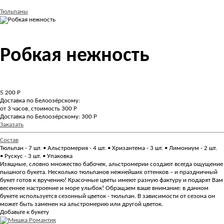
Тюльпаны
Робкая нежность
5 200
Р
Доставка по Белоозёрскому:
от 3 часов, стоимость 300 Р
Доставка по Белоозёрскому: 300 Р
Заказать
Состав
Тюльпан - 7 шт. • Альстромерия - 4 шт. • Хризантема - 3 шт. • Лимониум - 2 шт.
• Рускус - 3 шт. • Упаковка
Изящные, словно множество бабочек, альстромерии создают всегда ощущение
пышного букета. Несколько тюльпанов нежнейших оттенков – и праздничный
букет готов к вручению! Красочные цветы имеют разную фактуру и подарят Вам
весеннее настроение и море улыбок! Обращаем ваше внимание: в данном
букете используется сезонный цветок - тюльпан. В зависимости от сезона он
может быть заменен на альстромерию или другой цветок.
Добавьте к букету