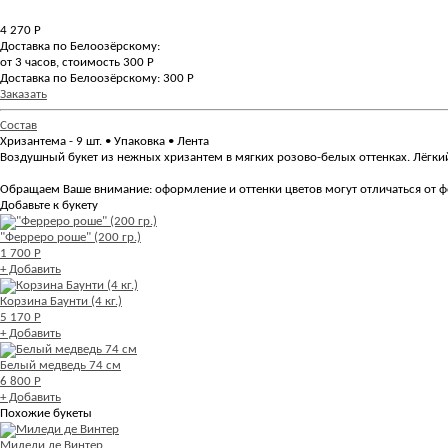
4 270
Р
Доставка по Белоозёрскому:
от 3 часов, стоимость 300 Р
Доставка по Белоозёрскому: 300 Р
Заказать
Состав
Хризантема - 9 шт. • Упаковка • Лента
Воздушный букет из нежных хризантем в мягких розово-белых оттенках. Лёгки
Обращаем Ваше внимание: оформление и оттенки цветов могут отличаться от ф
Добавьте к букету
"Ферреро роше" (200 гр.)
1 700 Р
+ Добавить
Корзина Баунти (4 кг.)
5 170 Р
+ Добавить
Белый медведь 74 см
6 800 Р
+ Добавить
Похожие букеты
Миледи де Винтер