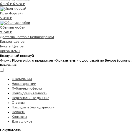
6 176 Р
6 570 Р
Ирэн Форсайт
5 310 Р
Объятия любви
9 740 Р
Доставка цветов в Белоозёрском
Каталог цветов
Букеты Цветов
Хризантемы
Воздушный поцелуй
Фирма Flowers-sib.ru предлагает «Хризантемы» с доставкой по Белоозёрскому
Компания
О компании
Наши гарантии
Публичная оферта
Конфиденциальность
Персональные данные
Отзывы
Награды и Благодарности
Новости
Контакты
Для салонов
Покупателям