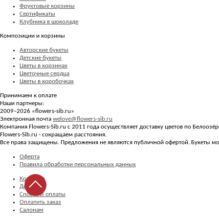
Фруктовые корзины
Сертификаты
Клубника в шоколаде
Композиции и корзины
Авторские букеты
Детские букеты
Цветы в корзинах
Цветочные сердца
Цветы в коробочках
Принимаем к оплате
Наши партнеры:
2009–2026 «
flowers-sib.ru
»
Электронная почта
welove@flowers-sib.ru
Компания Flowers-Sib.ru с 2011 года осуществляет доставку цветов по Белоозё
Flowers-Sib.ru - сокращаем расстояния.
Все права защищены. Предложения не являются публичной офертой. Букеты мог
Оферта
Правила обработки персональных данных
Контакты
Доставка
Способы оплаты
Оплатить заказ
Салонам