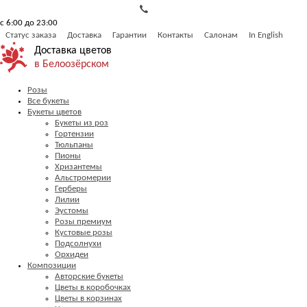
с 6:00 до 23:00
Статус заказа
Доставка
Гарантии
Контакты
Салонам
In English
Доставка цветов
в Белоозёрском
Розы
Все букеты
Букеты цветов
Букеты из роз
Гортензии
Тюльпаны
Пионы
Хризантемы
Альстромерии
Герберы
Лилии
Эустомы
Розы премиум
Кустовые розы
Подсолнухи
Орхидеи
Композиции
Авторские букеты
Цветы в коробочках
Цветы в корзинах