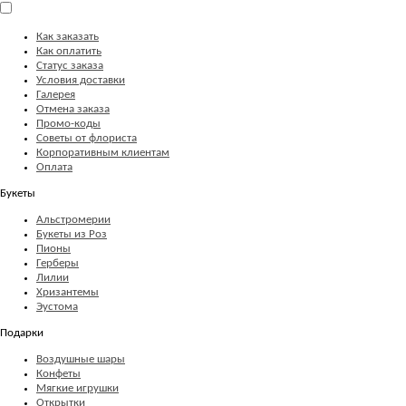
Как заказать
Как оплатить
Статус заказа
Условия доставки
Галерея
Отмена заказа
Промо-коды
Советы от флориста
Корпоративным клиентам
Оплата
Букеты
Альстромерии
Букеты из Роз
Пионы
Герберы
Лилии
Хризантемы
Эустома
Подарки
Воздушные шары
Конфеты
Мягкие игрушки
Открытки