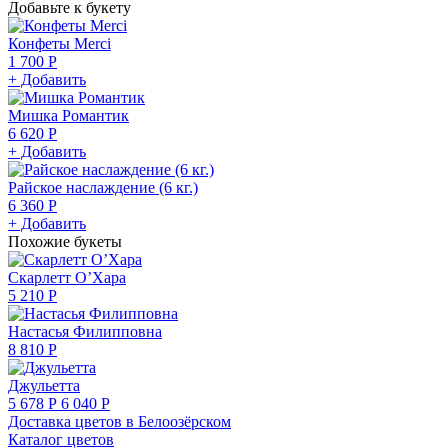
Добавьте к букету
Конфеты Merci
1 700 Р
+ Добавить
Мишка Романтик
6 620 Р
+ Добавить
Райское наслаждение (6 кг.)
6 360 Р
+ Добавить
Похожие букеты
Скарлетт О’Хара
5 210 Р
Настасья Филипповна
8 810 Р
Джульетта
5 678 Р
6 040 Р
Доставка цветов в Белоозёрском
Каталог цветов