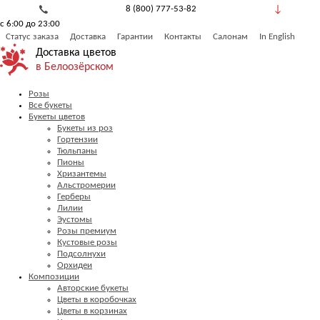
8 (800) 777-53-82
с 6:00 до 23:00
Обратный звонок
Статус заказа
Доставка
Гарантии
Контакты
Салонам
In English
Доставка цветов
в Белоозёрском
Розы
Все букеты
Букеты цветов
Букеты из роз
Гортензии
Тюльпаны
Пионы
Хризантемы
Альстромерии
Герберы
Лилии
Эустомы
Розы премиум
Кустовые розы
Подсолнухи
Орхидеи
Композиции
Авторские букеты
Цветы в коробочках
Цветы в корзинах