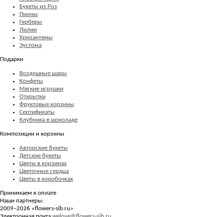
Букеты из Роз
Пионы
Герберы
Лилии
Хризантемы
Эустома
Подарки
Воздушные шары
Конфеты
Мягкие игрушки
Открытки
Фруктовые корзины
Сертификаты
Клубника в шоколаде
Композиции и корзины
Авторские букеты
Детские букеты
Цветы в корзинах
Цветочные сердца
Цветы в коробочках
Принимаем к оплате
Наши партнеры:
2009–2026 «
flowers-sib.ru
»
Электронная почта
welove@flowers-sib.ru