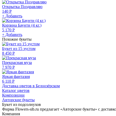
Открытка Поздравляю
140 Р
+ Добавить
Корзина Баунти (4 кг.)
5 170 Р
+ Добавить
Похожие букеты
Букет из 15 эустом
8 450 Р
Прекрасная муза
7 970 Р
Яркая фантазия
6 110 Р
Доставка цветов в Белоозёрском
Каталог цветов
Композиции
Авторские букеты
Букет из подсолнухов
Фирма Flowers-sib.ru предлагает «Авторские букеты» с доставк
Компания