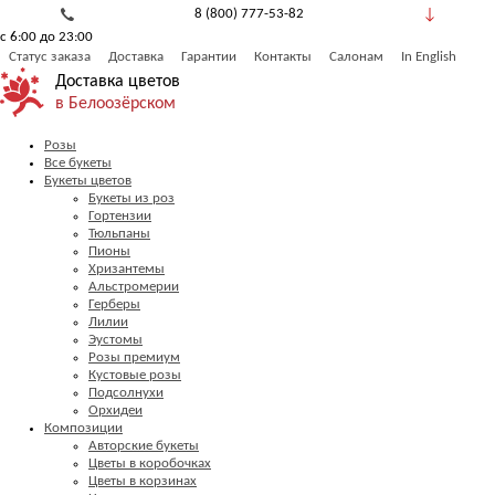
8 (800) 777-53-82
с 6:00 до 23:00
Обратный звонок
Статус заказа
Доставка
Гарантии
Контакты
Салонам
In English
Доставка цветов
в Белоозёрском
Розы
Все букеты
Букеты цветов
Букеты из роз
Гортензии
Тюльпаны
Пионы
Хризантемы
Альстромерии
Герберы
Лилии
Эустомы
Розы премиум
Кустовые розы
Подсолнухи
Орхидеи
Композиции
Авторские букеты
Цветы в коробочках
Цветы в корзинах