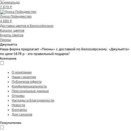
Эсмеральда
7 670 Р
Луиза Пойндекстер
4 680 Р
Доставка цветов в Белоозёрском
Каталог цветов
Букеты Цветов
Пионы
Джульетта
Наша фирма предлагает «Пионы» с доставкой по Белоозёрскому. «Джульетта»
по цене 5678 р - это правильный подарок!
Компания
О компании
Наши гарантии
Публичная оферта
Конфиденциальность
Персональные данные
Отзывы
Награды и Благодарности
Новости
Контакты
Для салонов
Покупателям