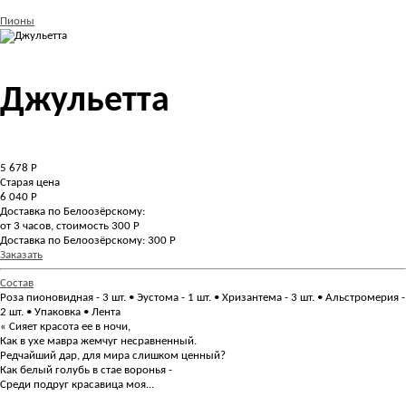
Пионы
Джульетта
5 678
Р
Старая цена
6 040 Р
Доставка по Белоозёрскому:
от 3 часов, стоимость 300 Р
Доставка по Белоозёрскому: 300 Р
Заказать
Состав
Роза пионовидная - 3 шт. • Эустома - 1 шт. • Хризантема - 3 шт. • Альстромерия -
2 шт. • Упаковка • Лента
« Сияет красота ее в ночи,
Как в ухе мавра жемчуг несравненный.
Редчайший дар, для мира слишком ценный?
Как белый голубь в стае воронья -
Среди подруг красавица моя...