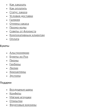
Как заказать
Как оплатить
Статус заказа
Условия доставки
Галерея
Отмена заказа
Промо-коды
Советы от флориста
Корпоративным клиентам
Оплата
Букеты
Альстромерии
Букеты из Роз
Пионы
Герберы
Лилии
Хризантемы
Эустома
Подарки
Воздушные шары
Конфеты
Мягкие игрушки
Открытки
Фруктовые корзины