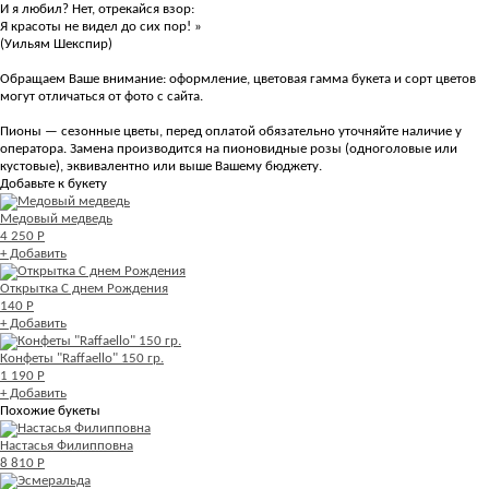
И я любил? Нет, отрекайся взор:
Я красоты не видел до сих пор! »
(Уильям Шекспир)
Обращаем Ваше внимание: оформление, цветовая гамма букета и сорт цветов
могут отличаться от фото с сайта.
Пионы — сезонные цветы, перед оплатой обязательно уточняйте наличие у
оператора. Замена производится на пионовидные розы (одноголовые или
кустовые), эквивалентно или выше Вашему бюджету.
Добавьте к букету
Медовый медведь
4 250 Р
+ Добавить
Открытка С днем Рождения
140 Р
+ Добавить
Конфеты "Raffaello" 150 гр.
1 190 Р
+ Добавить
Похожие букеты
Настасья Филипповна
8 810 Р