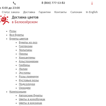
8 (800) 777-53-82
с 6:00 до 23:00
Обратный звонок
Статус заказа
Доставка
Гарантии
Контакты
Салонам
In English
Доставка цветов
в Белоозёрском
Розы
Все букеты
Букеты цветов
Букеты из роз
Гортензии
Тюльпаны
Пионы
Хризантемы
Альстромерии
Герберы
Лилии
Эустомы
Розы премиум
Кустовые розы
Подсолнухи
Орхидеи
Композиции
Авторские букеты
Цветы в коробочках
Цветы в корзинах