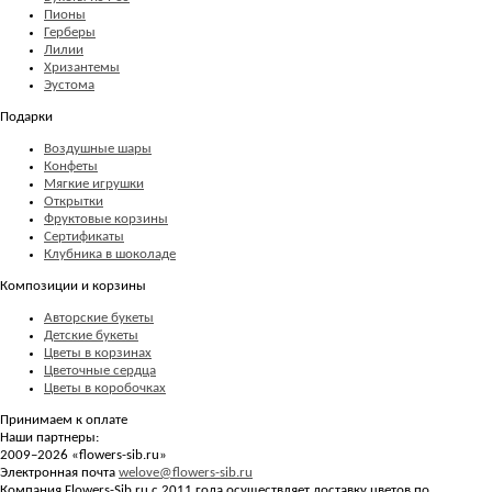
Пионы
Герберы
Лилии
Хризантемы
Эустома
Подарки
Воздушные шары
Конфеты
Мягкие игрушки
Открытки
Фруктовые корзины
Сертификаты
Клубника в шоколаде
Композиции и корзины
Авторские букеты
Детские букеты
Цветы в корзинах
Цветочные сердца
Цветы в коробочках
Принимаем к оплате
Наши партнеры:
2009–2026 «
flowers-sib.ru
»
Электронная почта
welove@flowers-sib.ru
Компания Flowers-Sib.ru с 2011 года осуществляет доставку цветов по