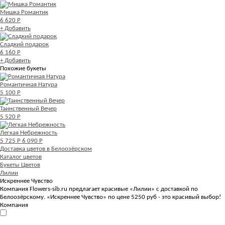
Мишка Романтик
6 620 Р
+ Добавить
Сладкий подарок
6 160 Р
+ Добавить
Похожие букеты
Романтичная Натура
5 100 Р
Таинственный Вечер
5 520 Р
Легкая Небрежность
5 725 Р
6 090 Р
Доставка цветов в Белоозёрском
Каталог цветов
Букеты Цветов
Лилии
Искреннее Чувство
Компания Flowers-sib.ru предлагает красивые «Лилии» с доставкой по
Белоозёрскому. «Искреннее Чувство» по цене 5250 руб - это красивый выбор!
Компания