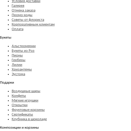
Условия доставки
Галерея
Отмена заказа
Промо-коды
Советы от флориста
Корпоративным клиентам
Оплата
Букеты
Альстромерии
Букеты из Роз
Пионы
Герберы
Лилии
Хризантемы
Эустома
Подарки
Воздушные шары
Конфеты
Мягкие игрушки
Открытки
Фруктовые корзины
Сертификаты
Клубника в шоколаде
Композиции и корзины