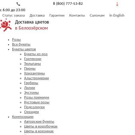
8 (800) 777-53-82
с 6:00 до 23:00
Обратный звонок
Статус заказа
Доставка
Гарантии
Контакты
Салонам
In English
Доставка цветов
в Белоозёрском
Розы
Все букеты
Букеты цветов
Букеты из роз
Гортензии
Тюльпаны
Пионы
Хризантемы
Альстромерии
Герберы
Лилии
Эустомы
Розы премиум
Кустовые розы
Подсолнухи
Орхидеи
Композиции
Авторские букеты
Цветы в коробочках
Цветы в корзинах