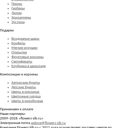
Пионы
Герберы
Лилии
Хризантемы
Эустома
Подарки
Воздушные шары
Конфеты
Мягкие игрушки
Открытки
Фруктовые корзины
Сертификаты
Клубника в шоколаде
Композиции и корзины
Авторские букеты
Детские букеты
Цветы в корзинах
Цветочные сердца
Цветы в коробочках
Принимаем к оплате
Наши партнеры:
2009–2026 «
flowers-sib.ru
»
Электронная почта
welove@flowers-sib.ru
Компания Flowers-Sib.ru с 2011 года осуществляет доставку цветов по