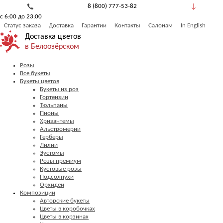
8 (800) 777-53-82
с 6:00 до 23:00
Обратный звонок
Статус заказа
Доставка
Гарантии
Контакты
Салонам
In English
Доставка цветов
в Белоозёрском
Розы
Все букеты
Букеты цветов
Букеты из роз
Гортензии
Тюльпаны
Пионы
Хризантемы
Альстромерии
Герберы
Лилии
Эустомы
Розы премиум
Кустовые розы
Подсолнухи
Орхидеи
Композиции
Авторские букеты
Цветы в коробочках
Цветы в корзинах