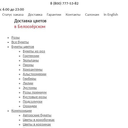
8 (800) 777-53-82
с 6:00 до 23:00
Обратный звонок
Статус заказа
Доставка
Гарантии
Контакты
Салонам
In English
Доставка цветов
в Белоозёрском
Розы
Все букеты
Букеты цветов
Букеты из роз
Гортензии
Тюльпаны
Пионы
Хризантемы
Альстромерии
Герберы
Лилии
Эустомы
Розы премиум
Кустовые розы
Подсолнухи
Орхидеи
Композиции
Авторские букеты
Цветы в коробочках
Цветы в корзинах